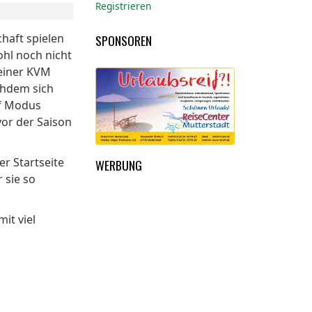
Registrieren
haft spielen
SPONSOREN
ohl noch nicht
 einer KVM
achdem sich
rf Modus
vor der Saison
r Startseite
WERBUNG
 sie so
it viel