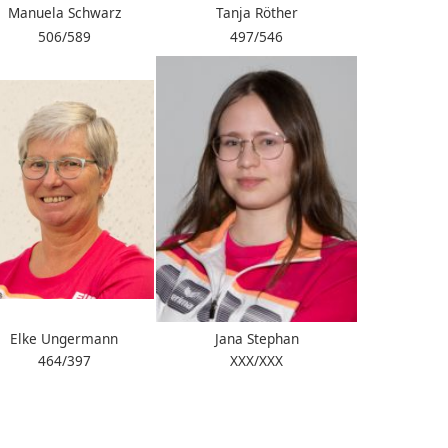
Manuela Schwarz
Tanja Röther
506/589
497/546
Elke Ungermann
Jana Stephan
464/397
XXX/XXX