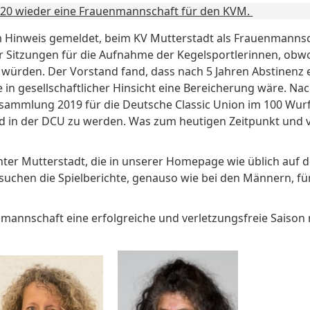
2020 wieder eine Frauenmannschaft für den KVM.
m Hinweis gemeldet, beim KV Mutterstadt als Frauenmannsc
rer Sitzungen für die Aufnahme der Kegelsportlerinnen, obw
n würden. Der Vorstand fand, dass nach 5 Jahren Abstinenz
e in gesellschaftlicher Hinsicht eine Bereicherung wäre. N
ersammlung 2019 für die Deutsche Classic Union im 100 Wu
ed in der DCU zu werden. Was zum heutigen Zeitpunkt und 
nter Mutterstadt, die in unserer Homepage wie üblich auf de
chen die Spielberichte, genauso wie bei den Männern, für
mannschaft eine erfolgreiche und verletzungsfreie Saison m