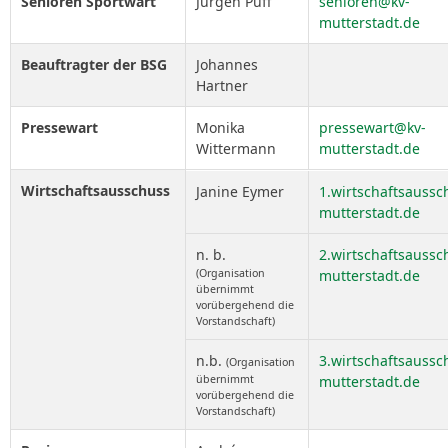
Senioren Sportwart
Jürgen Puff
senioren@kv-
mutterstadt.de
Beauftragter der BSG
Johannes
Hartner
Pressewart
Monika
pressewart@kv-
Wittermann
mutterstadt.de
Wirtschaftsausschuss
Janine Eymer
1.wirtschaftsauss
mutterstadt.de
n. b.
2.wirtschaftsauss
(Organisation
mutterstadt.de
übernimmt
vorübergehend die
Vorstandschaft)
n.b.
3.wirtschaftsauss
(Organisation
übernimmt
mutterstadt.de
vorübergehend die
Vorstandschaft)