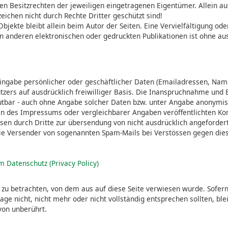
n Besitzrechten der jeweiligen eingetragenen Eigentümer. Allein au
eichen nicht durch Rechte Dritter geschützt sind!
 Objekte bleibt allein beim Autor der Seiten. Eine Vervielfältigung o
n anderen elektronischen oder gedruckten Publikationen ist ohne au
Eingabe persönlicher oder geschäftlicher Daten (Emailadressen, Nam
utzers auf ausdrücklich freiwilliger Basis. Die Inanspruchnahme und 
utbar - auch ohne Angabe solcher Daten bzw. unter Angabe anonymis
n des Impressums oder vergleichbarer Angaben veröffentlichten Ko
en durch Dritte zur übersendung von nicht ausdrücklich angeforder
n die Versender von sogenannten Spam-Mails bei Verstössen gegen die
m Datenschutz (Privacy Policy)
 zu betrachten, von dem aus auf diese Seite verwiesen wurde. Sofern
ge nicht, nicht mehr oder nicht vollständig entsprechen sollten, ble
von unberührt.