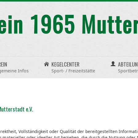
REIN
KEGELCENTER
ABTEILU
gemeine Infos
Sport- / Freizeitstätte
Sportbetr
utterstadt e.V.
ektheit, Vollständigkeit oder Qualität der bereitgestellten Informat
materieller oder ideeller Art beziehen, die durch die Nutzung oder