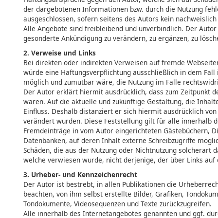
der dargebotenen Informationen bzw. durch die Nutzung fehl
ausgeschlossen, sofern seitens des Autors kein nachweislich 
Alle Angebote sind freibleibend und unverbindlich. Der Autor
gesonderte Ankündigung zu verändern, zu ergänzen, zu löschen
2. Verweise und Links
Bei direkten oder indirekten Verweisen auf fremde Webseiten
würde eine Haftungsverpflichtung ausschließlich in dem Fall 
möglich und zumutbar wäre, die Nutzung im Falle rechtswidri
Der Autor erklärt hiermit ausdrücklich, dass zum Zeitpunkt d
waren. Auf die aktuelle und zukünftige Gestaltung, die Inhalt
Einfluss. Deshalb distanziert er sich hiermit ausdrücklich von
verändert wurden. Diese Feststellung gilt für alle innerhalb
Fremdeinträge in vom Autor eingerichteten Gästebüchern, Dis
Datenbanken, auf deren Inhalt externe Schreibzugriffe möglich
Schäden, die aus der Nutzung oder Nichtnutzung solcherart da
welche verwiesen wurde, nicht derjenige, der über Links auf d
3. Urheber- und Kennzeichenrecht
Der Autor ist bestrebt, in allen Publikationen die Urheberr
beachten, von ihm selbst erstellte Bilder, Grafiken, Tondoku
Tondokumente, Videosequenzen und Texte zurückzugreifen.
Alle innerhalb des Internetangebotes genannten und ggf. du