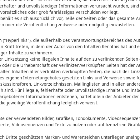
erhafter und unvollständiger Informationen verursacht wurden, sind
vorsätzliches oder grob fahrlässiges Verschulden vorliegt.
 behält es sich ausdrücklich vor, Teile der Seiten oder das gesamte 
 oder die Veröffentlichung zeitweise oder endgültig einzustellen.
 ("Hyperlinks"), die außerhalb des Verantwortungsbereiches des Aut
in Kraft treten, in dem der Autor von den Inhalten Kenntnis hat und 
ger Inhalte zu verhindern.
er Linksetzung keine illegalen Inhalte auf den zu verlinkenden Seiten
e oder die Urheberschaft der verlinkten/verknüpften Seiten hat der A
 allen Inhalten aller verlinkten /verknüpften Seiten, die nach der Lin
 des eigenen Internetangebotes gesetzten Links und Verweise sowie f
kussionsforen, Linkverzeichnissen, Mailinglisten und in allen ande
 sind. Für illegale, fehlerhafte oder unvollständige Inhalte und ins
rgebotener Informationen entstehen, haftet allein der Anbieter der 
ie jeweilige Veröffentlichung lediglich verweist.
echte der verwendeten Bilder, Grafiken, Tondokumente, Videosequenze
mente, Videosequenzen und Texte zu nutzen oder auf lizenzfreie Grafi
rch Dritte geschützten Marken- und Warenzeichen unterliegen unein