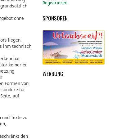
Registrieren
 grundsätzlich
SPONSOREN
Angebot ohne
ors liegen,
es ihm technisch
 erkennbar
utor keinerlei
ksetzung
WERBUNG
ür
ren Formen von
besondere für
Seite, auf
n und Texte zu
ken,
geschränkt den