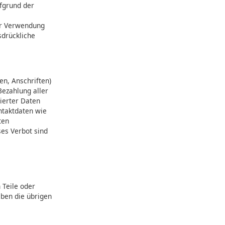
fgrund der
der Verwendung
sdrückliche
en, Anschriften)
Bezahlung aller
ierter Daten
ntaktdaten wie
ten
ses Verbot sind
 Teile oder
iben die übrigen