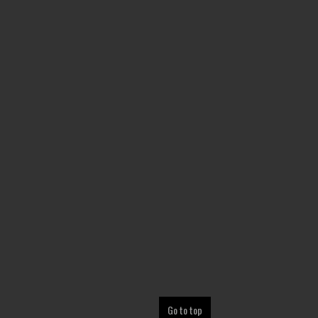
Go to top