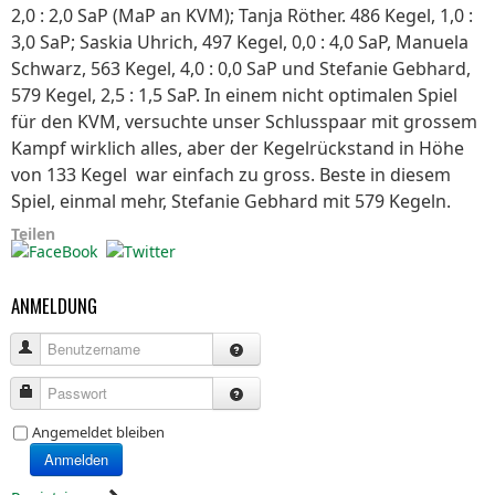
2,0 : 2,0 SaP (MaP an KVM); Tanja Röther. 486 Kegel, 1,0 :
3,0 SaP; Saskia Uhrich, 497 Kegel, 0,0 : 4,0 SaP, Manuela
Schwarz, 563 Kegel, 4,0 : 0,0 SaP und Stefanie Gebhard,
579 Kegel, 2,5 : 1,5 SaP. In einem nicht optimalen Spiel
für den KVM, versuchte unser Schlusspaar mit grossem
Kampf wirklich alles, aber der Kegelrückstand in Höhe
von 133 Kegel war einfach zu gross. Beste in diesem
Spiel, einmal mehr, Stefanie Gebhard mit 579 Kegeln.
Teilen
ANMELDUNG
Benutzername
Passwort
Angemeldet bleiben
Anmelden