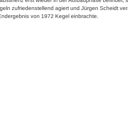
labstinenz erst wieder in der Aufbauphase befindet, 
geln zufriedenstellend agiert und Jürgen Scheidt ve
Endergebnis von 1972 Kegel einbrachte.