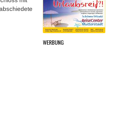
schloss mit
rabschiedete
WERBUNG