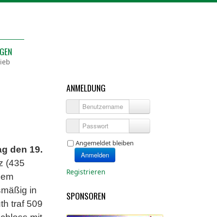
NGEN
ieb
ANMELDUNG
Benutzername
Passwort
Angemeldet bleiben
g den 19.
Anmelden
z (435
Registrieren
inem
smäßig in
SPONSOREN
th traf 509