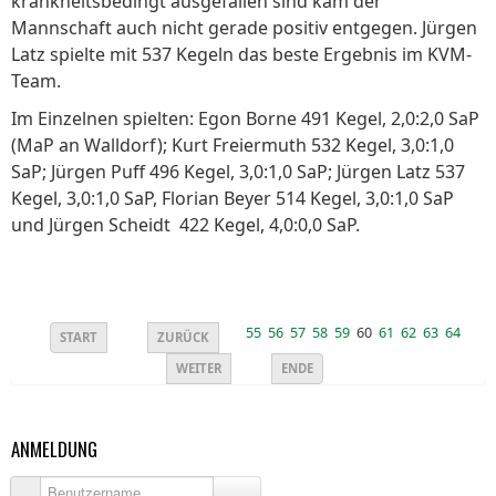
krankheitsbedingt ausgefallen sind kam der
Mannschaft auch nicht gerade positiv entgegen. Jürgen
Latz spielte mit 537 Kegeln das beste Ergebnis im KVM-
Team.
Im Einzelnen spielten: Egon Borne 491 Kegel, 2,0:2,0 SaP
(MaP an Walldorf); Kurt Freiermuth 532 Kegel, 3,0:1,0
SaP; Jürgen Puff 496 Kegel, 3,0:1,0 SaP; Jürgen Latz 537
Kegel, 3,0:1,0 SaP, Florian Beyer 514 Kegel, 3,0:1,0 SaP
und Jürgen Scheidt 422 Kegel, 4,0:0,0 SaP.
55
56
57
58
59
60
61
62
63
64
START
ZURÜCK
WEITER
ENDE
ANMELDUNG
Benutzername