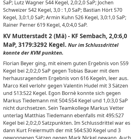
SaP; Lutz Wagner 544 Kegel, 2,0:2,0 SaP; Jochen
Schweizer 542 Kegel, 3,0 : 1,0 SaP; Bastian Hört 570
Kegel, 3,0:1,0 SaP; Armin Kuhn 526 Kegel, 3,0:1,0 SaP;
Rainer Perner 619 Kegel, 4,0:4,0 SaP.
KV Mutterstadt 2 (Mä) - KF Sembach, 2,0:6,0
MaP, 3179:3292 Kegel.
Nur im Schlussdrittel
konnte der KVM punkten.
Florian Beyer ging, mit einem guten Ergebnis von 559
Kegel bei 2,0:2,0 SaP gegen Tobias Bauer mit dem
herhausragendem Ergebnis von 616 Kegeln, leer aus.
Marco Keil verlohr gegen Valentin Hudel mit 3 Sätzen
und 513:522 Kegel. Egon Bornè konnte sich gegen
Markus Tiedemann mit 504:554 Kegel und 1,0:3,0 SaP
nicht durchsetzen. Sein Teamkollege Markus Vetter
unterlag Matthias Tiedemann ebenfalls mit 495:527
Kegel bei 2,0:2,0 Satzpunkten. Im Schlussdrittel war es
dann Kurt Freiermuth der mit 564:530 Kegel und 3
gewonnenen Sätzen gegen Mark Nickel gewann. Auch