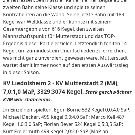
ziehen lassen. Sein Partner Rainer Perner zeigte ab der
zweiten Bahn seine Klasse und spielte seinen
Kontrahenten an die Wand. Seine letzte Bahn mit 183
Kegel war Weltklasse und er konnte mit seinem
Gesamtergebnis von 616 Kegel, den zweiten
Mannschaftspunkt für Mutterstadt und das TOP-
Ergebnis dieser Partie erzielen. Letztendlich fehlten 14
Kegel, um zumindest ein Unentschieden zu erreichen,
was nicht ganz unverdient gewesen wäre. Mutterstadt
wartet damit immer noch auf den ersten Auswärtssieg
in dieser Saison.
KV Liedolsheim 2 - KV Mutterstadt 2 (Mä),
7,0:1,0 MaP, 3329:3074 Kegel.
Stark geschwächter
KVM war chancenlos.
Im Einzelnen spielten: Egon Borne 532 Kegel 0,0:4,0 SaP;
Michael Deckert 495 Kegel 0,0:4,0 SaP; Marco Keil 487
Kegel 1,0:3,0 SaP; Florian Beyer 524 Kegel 0,5:3,5 SaP;
Kurt Freiermuth 499 Kegel 2,0:2,0 SaP (MaP an