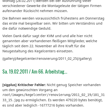
Montag (28.02.2011) werden bei der Ausführung vieler
verschiedener Gewerke die Montageleute der tätigen Firmen
aufeinander Rücksicht nehmen müssen.
Die Bahnen werden voraussichtlich frühestens am Donnerstag
das erste mal bespielbar sein. Wir bitten um Verständnis und
die dafür notwendige Geduld.
Vielen Dank dafür sagt der KVM und und alle hier nicht
genannten aber vorhandenen fleißigen Mitglieder, welche
täglich seit dem 22. November all ihre Kraft für die
Neugestaltung des Kegelcenters einsetzen.
{gallery}/kegelcenter/renovierung/2011_02_25{/gallery}
Sa. 19.02.2011 / Am 66. Arbeitstag...
[sigplus] Kritischer Fehler:
Nicht genug Speicher vorhanden
um den gewünschten Vorgang an
root
/images/kegelcenter/renovierung/2011_02_19/101_31
zu ermöglichen. Es werden 479220 bytes benötigt,
33_15.jpg
es sind aber lediglich -16777216 bytes vorhanden.