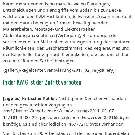
Kaum mehr nennen kann man die vielen Planungen,
Entscheidungen und Handgriffe vom Boden bis zur Decke,
welche von den KVM-Fachkräften, teilweise in Zusammenarbeit
mit den daran beteiligten Firmen, bewältigt werden.
Malerarbeiten, Montage- und Elektroarbeiten,
Abdichtungsmaßnahmen (Verfugung), Besorgungen der
verschiedendsten Materialien zur Ausgestaltung der sanitären
Räumlichkeiten, des Geschäftszimmers, des Regieraumes und
der Kegelhalle. Kurz gesagt: Kleinigkeiten, die fast unsichtbar
zu einer "Runden Sache" beitragen.
{gallery}/kegelcenter/renovierung/2011_02_18{/gallery}
In der KW 6 ist der Zutritt verboten
[sigplus] Kritischer Fehler:
Nicht genug Speicher vorhanden
um den gewünschten Vorgang an
root
/images/kegelcenter/renovierung/2011_02_07-
zu ermöglichen. Es werden 852165 bytes
11/101_3100_20.jpg
benötigt, es sind aber lediglich -16777216 bytes vorhanden.
Vom 55. bis zum 59. Arbeitstag wird der noraplan Bodenbelag