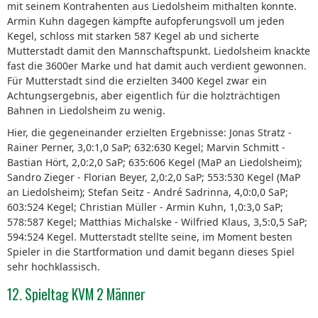
mit seinem Kontrahenten aus Liedolsheim mithalten konnte.
Armin Kuhn dagegen kämpfte aufopferungsvoll um jeden
Kegel, schloss mit starken 587 Kegel ab und sicherte
Mutterstadt damit den Mannschaftspunkt. Liedolsheim knackte
fast die 3600er Marke und hat damit auch verdient gewonnen.
Für Mutterstadt sind die erzielten 3400 Kegel zwar ein
Achtungsergebnis, aber eigentlich für die holzträchtigen
Bahnen in Liedolsheim zu wenig.
Hier, die gegeneinander erzielten Ergebnisse: Jonas Stratz -
Rainer Perner, 3,0:1,0 SaP; 632:630 Kegel; Marvin Schmitt -
Bastian Hört, 2,0:2,0 SaP; 635:606 Kegel (MaP an Liedolsheim);
Sandro Zieger - Florian Beyer, 2,0:2,0 SaP; 553:530 Kegel (MaP
an Liedolsheim); Stefan Seitz - André Sadrinna, 4,0:0,0 SaP;
603:524 Kegel; Christian Müller - Armin Kuhn, 1,0:3,0 SaP;
578:587 Kegel; Matthias Michalske - Wilfried Klaus, 3,5:0,5 SaP;
594:524 Kegel. Mutterstadt stellte seine, im Moment besten
Spieler in die Startformation und damit begann dieses Spiel
sehr hochklassisch.
12. Spieltag KVM 2 Männer