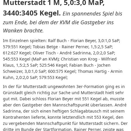
Mutterstadt 1 M, 5,0:3,0 MaP,
3440:3405 Kegel.
Ein spannendes Spiel bis
zum Ende, bei dem der KVM die Gastgeber ins
Wanken brachte.
Im Einzelnen spielten: Ralf Buch - Florian Beyer, 3,0:1,0 SaP;
579:551 Kegel; Tobias Betge - Rainer Perner, 1,5:2,5 SaP;
612:627 Kegel; Oliver Tisch - André Sadrinna, 2,0:2,0 SaP;
545:553 Kegel (MaP an KVM); Christian von Krog - Wilfried
Klaus, 1,5:2,5 SaP; 525:546 Kegel; Fabian Buch - Jochen
Schweizer, 3,0:1,0 SaP; 600:575 Kegel; Thomas Hartig - Armin
Kuhn, 2,0:2,0 SaP; 579:553 Kegel;
In der für Mutterstadt ungewohnten 3er-Formation ging es in
Grünstadt gleich richtig zur Sache und Mutterstadt hielt sehr
gut mit. Dabei schloss Florian Beyer mit 551 Kegel ab, musste
aber den Gastgeber den Mannschaftspunkt überlassen. André
Sadrinna, der sich einen heftigen Schlagabtausch mit seinem
Kontrahenten lieferte, konnte letztendlich mit 553 Kegel, den
zu vergebenden Mannschaftpunkt für Mutterstadt sichern. Der
dritte im Bunde der Startformation, Rainer Perner, zeigte was